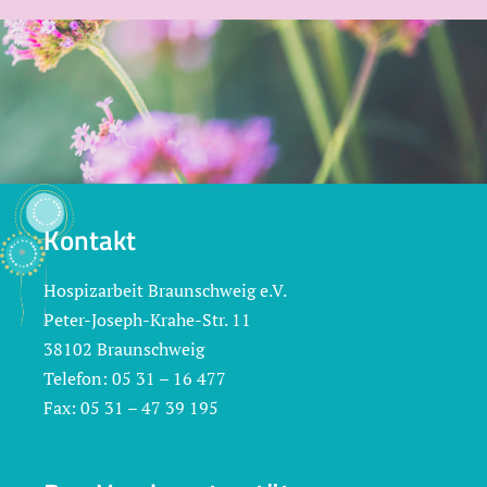
Kontakt
Hospizarbeit Braunschweig e.V.
Peter-Joseph-Krahe-Str. 11
38102 Braunschweig
Telefon: 05 31 – 16 477
Fax: 05 31 – 47 39 195